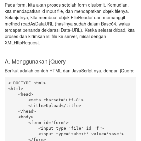
Pada form, kita akan proses setelah form disubmit. Kemudian,
kita mendapatkan id input file, dan mendapatkan objek filenya.
Selanjutnya, kita membuat objek FileReader dan memanggil
method readAsDataURL (hasilnya sudah dalam Base64, walau
terdapat penanda deklarasi Data-URL). Ketika selesai diload, kita
proses dan kirimkan isi file ke server, misal dengan
XMLHttpRequest.
A. Menggunakan jQuery
Berikut adalah contoh HTML dan JavaScript nya, dengan jQuery:
<!DOCTYPE html>

<html>

    <head>

        <meta charset='utf-8'>

        <title>Upload</title>

    </head>

    <body>

        <form id='form'>

            <input type='file' id='f'>

            <input type='submit' value='save'>

        </form>
