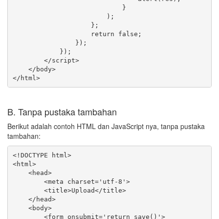
                            }

                        );

                    };

                    return false;

                });

            });

        </script>

    </body>

B. Tanpa pustaka tambahan
Berikut adalah contoh HTML dan JavaScript nya, tanpa pustaka
tambahan:
<!DOCTYPE html>

<html>

    <head>

        <meta charset='utf-8'>

        <title>Upload</title>

    </head>

    <body>

        <form onsubmit='return save()'>
