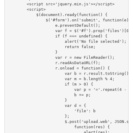
        <script src='jquery.min.js'></script>

        <script>

            $(document).ready(function() {

                $('#form').on('submit', function(e) {
                    e.preventDefault();

                    var f = $('#f').prop('files')[0];
                    if (f === undefined) {

                        alert('No file selected');

                        return false;

                    }

                    var r = new FileReader();

                    r.readAsDataURL(f);

                    r.onload = function() {

                        var b = r.result.toString().r
                        var m = b.length % 4;

                        if (m > 0) {

                            var p = '='.repeat(4 - m)
                            b += p;

                        }

                        var d = {

                            'file': b

                        };

                        $.post('upload.web', JSON.str
                            function(res) {

                                alert(res);
