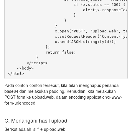
                            if (x.status == 200) {

                                alert(x.responseText)
                            }

                        }

                    }

                    x.open('POST', 'upload.web', true
                    x.setRequestHeader('Content-Type'
                    x.send(JSON.stringify(d));

                };

                return false;

            }

        </script>

    </body>

Pada contoh-contoh tersebut, kita telah menghapus penanda
base64 dan melakukan padding. Kemudian, kita melakukan
POST form ke upload.web, dalam encoding application/x-www-
form-urlencoded.
C. Menangani hasil upload
Berikut adalah isi file upload.web: