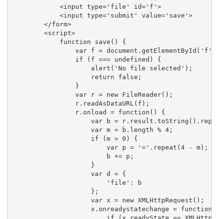
            <input type='file' id='f'>

            <input type='submit' value='save'>

        </form>

        <script>

            function save() {

                var f = document.getElementById('f').
                if (f === undefined) {

                    alert('No file selected');

                    return false;

                }

                var r = new FileReader();

                r.readAsDataURL(f);

                r.onload = function() {

                    var b = r.result.toString().repla
                    var m = b.length % 4;

                    if (m > 0) {

                        var p = '='.repeat(4 - m);

                        b += p;

                    }

                    var d = {

                        'file': b

                    };

                    var x = new XMLHttpRequest();

                    x.onreadystatechange = function()
                        if (x.readyState == XMLHttpRe