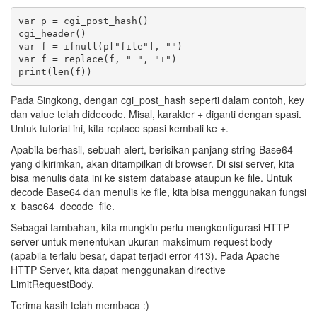
var p = cgi_post_hash()

cgi_header()

var f = ifnull(p["file"], "")

var f = replace(f, " ", "+")

Pada Singkong, dengan cgi_post_hash seperti dalam contoh, key
dan value telah didecode. Misal, karakter + diganti dengan spasi.
Untuk tutorial ini, kita replace spasi kembali ke +.
Apabila berhasil, sebuah alert, berisikan panjang string Base64
yang dikirimkan, akan ditampilkan di browser. Di sisi server, kita
bisa menulis data ini ke sistem database ataupun ke file. Untuk
decode Base64 dan menulis ke file, kita bisa menggunakan fungsi
x_base64_decode_file.
Sebagai tambahan, kita mungkin perlu mengkonfigurasi HTTP
server untuk menentukan ukuran maksimum request body
(apabila terlalu besar, dapat terjadi error 413). Pada Apache
HTTP Server, kita dapat menggunakan directive
LimitRequestBody.
Terima kasih telah membaca :)