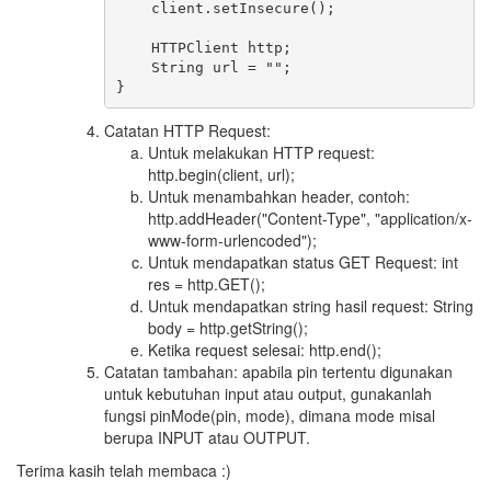
    client.setInsecure();

    HTTPClient http;

    String url = "";

Catatan HTTP Request:
Untuk melakukan HTTP request:
http.begin(client, url);
Untuk menambahkan header, contoh:
http.addHeader("Content-Type", "application/x-
www-form-urlencoded");
Untuk mendapatkan status GET Request: int
res = http.GET();
Untuk mendapatkan string hasil request: String
body = http.getString();
Ketika request selesai: http.end();
Catatan tambahan: apabila pin tertentu digunakan
untuk kebutuhan input atau output, gunakanlah
fungsi pinMode(pin, mode), dimana mode misal
berupa INPUT atau OUTPUT.
Terima kasih telah membaca :)