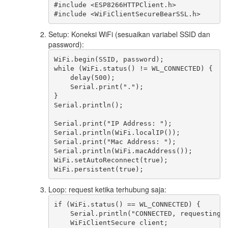
#include <ESP8266HTTPClient.h>

Setup: Koneksi WiFi (sesuaikan variabel SSID dan
password):
WiFi.begin(SSID, password);

while (WiFi.status() != WL_CONNECTED) {

    delay(500);

    Serial.print(".");

}

Serial.println();

Serial.print("IP Address: ");

Serial.println(WiFi.localIP());

Serial.print("Mac Address: ");

Serial.println(WiFi.macAddress());

WiFi.setAutoReconnect(true);

Loop: request ketika terhubung saja:
if (WiFi.status() == WL_CONNECTED) {

    Serial.println("CONNECTED, requesting..
    WiFiClientSecure client;
