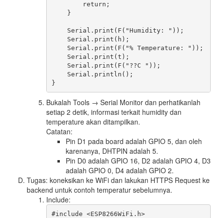
        return;

    }

    Serial.print(F("Humidity: "));

    Serial.print(h);

    Serial.print(F("% Temperature: "));

    Serial.print(t);

    Serial.print(F("??C "));

    Serial.println();

Bukalah Tools → Serial Monitor dan perhatikanlah
setiap 2 detik, informasi terkait humidity dan
temperature akan ditampilkan.
Catatan:
Pin D1 pada board adalah GPIO 5, dan oleh
karenanya, DHTPIN adalah 5.
Pin D0 adalah GPIO 16, D2 adalah GPIO 4, D3
adalah GPIO 0, D4 adalah GPIO 2.
Tugas: koneksikan ke WiFi dan lakukan HTTPS Request ke
backend untuk contoh temperatur sebelumnya.
Include:
#include <ESP8266WiFi.h>
