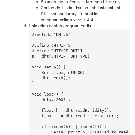
Bukalah menu Tools → Manage Libraries....
Carilah dht11 dan lakukanlah instalasi untuk
DHT sensor library. Tutorial ini
mengasumsikan versi 1.4.4.
Uploadlah contoh program berikut:
#include "DHT.h"

#define DHTPIN 5

#define DHTTYPE DHT11

DHT dht(DHTPIN, DHTTYPE);

void setup() {

    Serial.begin(9600);

    dht.begin();

}

void loop() {

    delay(2000);

    float h = dht.readHumidity();

    float t = dht.readTemperature();

    if (isnan(h) || isnan(t)) {

        Serial.println(F("Failed to read fr