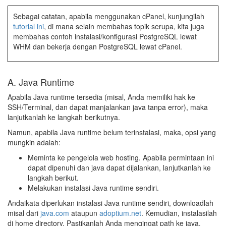
Sebagai catatan, apabila menggunakan cPanel, kunjungilah
tutorial ini
, di mana selain membahas topik serupa, kita juga
membahas contoh instalasi/konfigurasi PostgreSQL lewat
WHM dan bekerja dengan PostgreSQL lewat cPanel.
A. Java Runtime
Apabila Java runtime tersedia (misal, Anda memiliki hak ke
SSH/Terminal, dan dapat manjalankan java tanpa error), maka
lanjutkanlah ke langkah berikutnya.
Namun, apabila Java runtime belum terinstalasi, maka, opsi yang
mungkin adalah:
Meminta ke pengelola web hosting. Apabila permintaan ini
dapat dipenuhi dan java dapat dijalankan, lanjutkanlah ke
langkah berikut.
Melakukan instalasi Java runtime sendiri.
Andaikata diperlukan instalasi Java runtime sendiri, downloadlah
misal dari
java.com
ataupun
adoptium.net
. Kemudian, instalasilah
di home directory. Pastikanlah Anda mengingat path ke java.