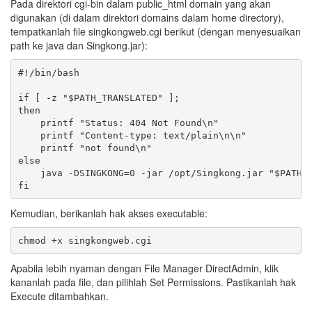
Pada direktori cgi-bin dalam public_html domain yang akan
digunakan (di dalam direktori domains dalam home directory),
tempatkanlah file singkongweb.cgi berikut (dengan menyesuaikan
path ke java dan Singkong.jar):
#!/bin/bash

if [ -z "$PATH_TRANSLATED" ];

then

    printf "Status: 404 Not Found\n"

    printf "Content-type: text/plain\n\n"

    printf "not found\n"

else

    java -DSINGKONG=0 -jar /opt/Singkong.jar "$PATH_T
Kemudian, berikanlah hak akses executable:
Apabila lebih nyaman dengan File Manager DirectAdmin, klik
kananlah pada file, dan pilihlah Set Permissions. Pastikanlah hak
Execute ditambahkan.